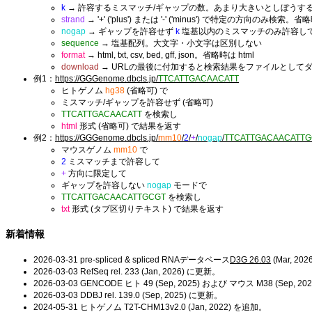
k
→ 許容するミスマッチ/ギャップの数。あまり大きいとしぼうする
strand
→ '+' ('plus') または '-' ('minus') で特定の方向のみ
nogap
→ ギャップを許容せず
k
塩基以内のミスマッチのみ許容し
sequence
→ 塩基配列。大文字・小文字は区別しない
format
→ html, txt, csv, bed, gff, json。省略時は html
download
→ URLの最後に付加すると検索結果をファイルとして
例1：
https://GGGenome.dbcls.jp/
TTCATTGACAACATT
ヒトゲノム
hg38
(省略可) で
ミスマッチ/ギャップを許容せず (省略可)
TTCATTGACAACATT
を検索し
html
形式 (省略可) で結果を返す
例2：
https://GGGenome.dbcls.jp/
mm10
/
2
/
+
/
nogap
/
TTCATTGACAACATTG
マウスゲノム
mm10
で
2
ミスマッチまで許容して
+
方向に限定して
ギャップを許容しない
nogap
モードで
TTCATTGACAACATTGCGT
を検索し
txt
形式 (タブ区切りテキスト) で結果を返す
新着情報
2026-03-31 pre-spliced & spliced RNAデータベース
D3G 26.03
(Mar, 20
2026-03-03 RefSeq rel. 233 (Jan, 2026) に更新。
2026-03-03 GENCODE ヒト 49 (Sep, 2025) および マウス M38 (Sep, 2
2026-03-03 DDBJ rel. 139.0 (Sep, 2025) に更新。
2024-05-31 ヒトゲノム T2T-CHM13v2.0 (Jan, 2022) を追加。