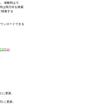
。省略時は 0
検索。省略時は両方向を検索
て検索する
ダウンロードできる
CGT
.
txt
26) に更新。
025) に更新。