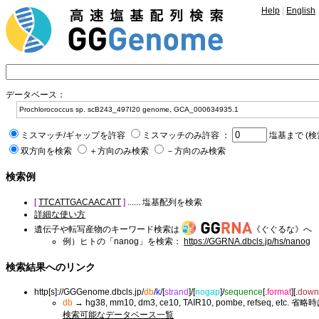
Help
|
English
データベース：
ミスマッチ/ギャップを許容
ミスマッチのみ許容 ：
塩基まで (検
双方向を検索
＋方向のみ検索
－方向のみ検索
検索例
[
TTCATTGACAACATT
]
...... 塩基配列を検索
詳細な使い方
遺伝子や転写産物のキーワード検索は
《ぐぐるな》へ
例）ヒトの「nanog」を検索：
https://GGRNA.dbcls.jp/hs/nanog
検索結果へのリンク
http[s]://GGGenome.dbcls.jp/
db
/
k
/
[
strand
]/
[
nogap
]/
sequence
[.
format
]
[.
down
db
→ hg38, mm10, dm3, ce10, TAIR10, pombe, refseq, etc. 省略
検索可能なデータベース一覧