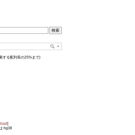
索する配列長の25%まで)
load
]
時は hg38