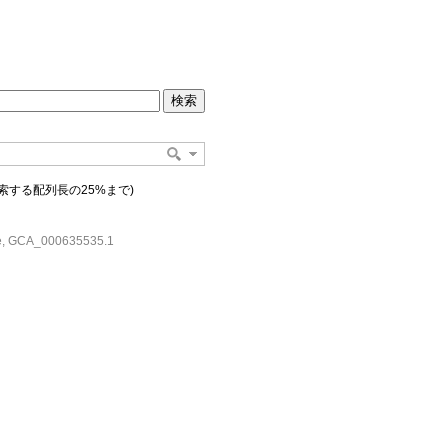
索する配列長の25%まで)
me, GCA_000635535.1