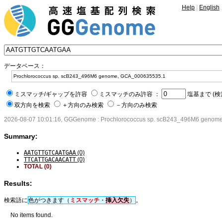
Help
|
English
データベース：
ミスマッチ/ギャップを許容
ミスマッチのみ許容 ：
塩基まで (検
双方向を検索
＋方向のみ検索
－方向のみ検索
2026-08-07 10:01:16, GGGenome : Prochlorococcus sp. scB243_496M6 geno
Summary:
AATGTTGTCAATGAA
(0)
TTCATTGACAACATT
(0)
TOTAL (0)
Results:
検索語に
色がつきます（
ミスマッチ
・
挿入
欠失
）
。
No items found.