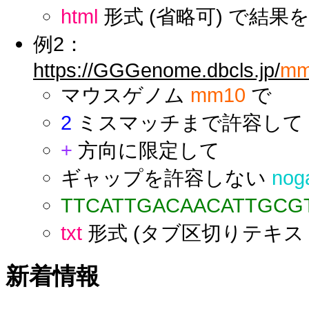
html
形式 (省略可) で結果
例2：
https://GGGenome.dbcls.jp/
mm
マウスゲノム
mm10
で
2
ミスマッチまで許容して
+
方向に限定して
ギャップを許容しない
nog
TTCATTGACAACATTGCG
txt
形式 (タブ区切りテキス
新着情報