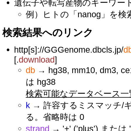
遺伝子や転写産物のキーワー
例）ヒトの「nanog」を検
検索結果へのリンク
http[s]://GGGenome.dbcls.jp/
d
[.
download
]
db
→ hg38, mm10, dm3, ce1
は hg38
検索可能なデータベース一
k
→ 許容するミスマッチ/
る。省略時は 0
strand
→ '+' ('plus') ま