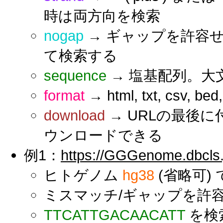
時は両方向を検索
nogap
→ ギャップを許容
て検索する
sequence
→ 塩基配列。大
format
→ html, txt, csv, b
download
→ URLの最後
ウンロードできる
例1：
https://GGGenome.dbcls.
ヒトゲノム
hg38
(省略可) 
ミスマッチ/ギャップを許容
TTCATTGACAACATT
を検