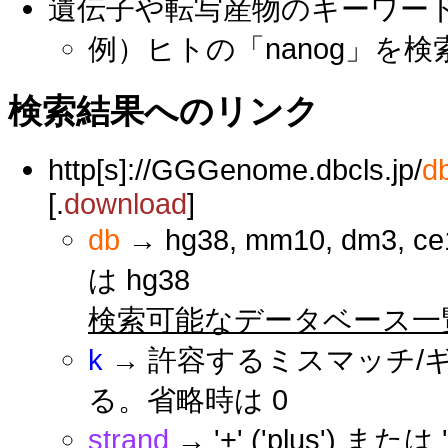
遺伝子や転写産物のキーワー
例）ヒトの「nanog」を検
検索結果へのリンク
http[s]://GGGenome.dbcls.jp/
d
[.
download
]
db
→ hg38, mm10, dm3, ce1
は hg38
検索可能なデータベース一
k
→ 許容するミスマッチ/
る。省略時は 0
strand
→ '+' ('plus') ま