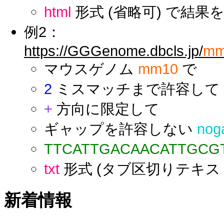
html
形式 (省略可) で結果
例2：
https://GGGenome.dbcls.jp/
mm
マウスゲノム
mm10
で
2
ミスマッチまで許容して
+
方向に限定して
ギャップを許容しない
nog
TTCATTGACAACATTGCG
txt
形式 (タブ区切りテキス
新着情報