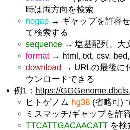
時は両方向を検索
nogap
→ ギャップを許容
て検索する
sequence
→ 塩基配列。大
format
→ html, txt, csv, b
download
→ URLの最後
ウンロードできる
例1：
https://GGGenome.dbcls.
ヒトゲノム
hg38
(省略可) 
ミスマッチ/ギャップを許容
TTCATTGACAACATT
を検