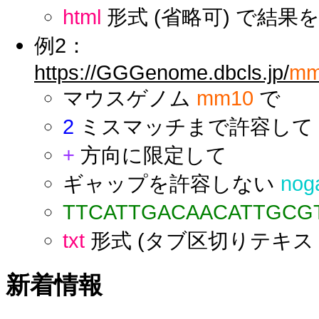
html
形式 (省略可) で結果
例2：
https://GGGenome.dbcls.jp/
mm
マウスゲノム
mm10
で
2
ミスマッチまで許容して
+
方向に限定して
ギャップを許容しない
nog
TTCATTGACAACATTGCG
txt
形式 (タブ区切りテキス
新着情報