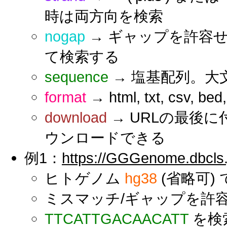
時は両方向を検索
nogap
→ ギャップを許容
て検索する
sequence
→ 塩基配列。大
format
→ html, txt, csv, b
download
→ URLの最後
ウンロードできる
例1：
https://GGGenome.dbcls.
ヒトゲノム
hg38
(省略可) 
ミスマッチ/ギャップを許容
TTCATTGACAACATT
を検