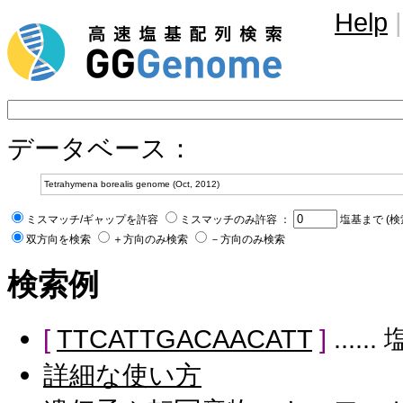
Help
|
データベース：
ミスマッチ/ギャップを許容
ミスマッチのみ許容 ：
塩基まで (検
双方向を検索
＋方向のみ検索
－方向のみ検索
検索例
[
TTCATTGACAACATT
]
....
詳細な使い方