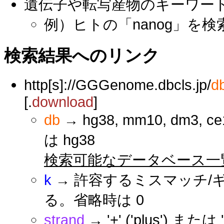
遺伝子や転写産物のキーワー
例）ヒトの「nanog」を検
検索結果へのリンク
http[s]://GGGenome.dbcls.jp/
d
[.
download
]
db
→ hg38, mm10, dm3, ce1
は hg38
検索可能なデータベース一
k
→ 許容するミスマッチ/
る。省略時は 0
strand
→ '+' ('plus') ま