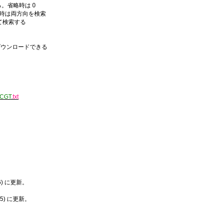
。省略時は 0
検索。省略時は両方向を検索
て検索する
ダウンロードできる
CGT
.
txt
26) に更新。
025) に更新。