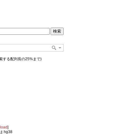
索する配列長の25%まで)
load
]
時は hg38