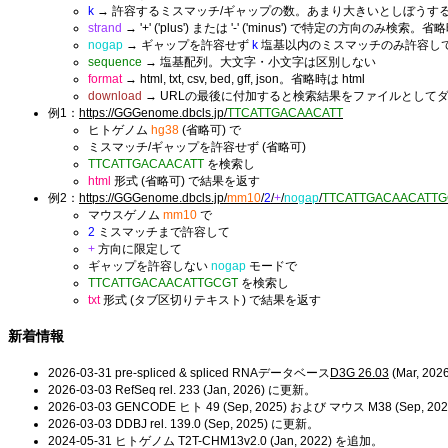
k
→ 許容するミスマッチ/ギャップの数。あまり大きいとしぼうする
strand
→ '+' ('plus') または '-' ('minus') で特定の方向のみ
nogap
→ ギャップを許容せず
k
塩基以内のミスマッチのみ許容し
sequence
→ 塩基配列。大文字・小文字は区別しない
format
→ html, txt, csv, bed, gff, json。省略時は html
download
→ URLの最後に付加すると検索結果をファイルとして
例1：
https://GGGenome.dbcls.jp/
TTCATTGACAACATT
ヒトゲノム
hg38
(省略可) で
ミスマッチ/ギャップを許容せず (省略可)
TTCATTGACAACATT
を検索し
html
形式 (省略可) で結果を返す
例2：
https://GGGenome.dbcls.jp/
mm10
/
2
/
+
/
nogap
/
TTCATTGACAACATTG
マウスゲノム
mm10
で
2
ミスマッチまで許容して
+
方向に限定して
ギャップを許容しない
nogap
モードで
TTCATTGACAACATTGCGT
を検索し
txt
形式 (タブ区切りテキスト) で結果を返す
新着情報
2026-03-31 pre-spliced & spliced RNAデータベース
D3G 26.03
(Mar, 20
2026-03-03 RefSeq rel. 233 (Jan, 2026) に更新。
2026-03-03 GENCODE ヒト 49 (Sep, 2025) および マウス M38 (Sep, 2
2026-03-03 DDBJ rel. 139.0 (Sep, 2025) に更新。
2024-05-31 ヒトゲノム T2T-CHM13v2.0 (Jan, 2022) を追加。