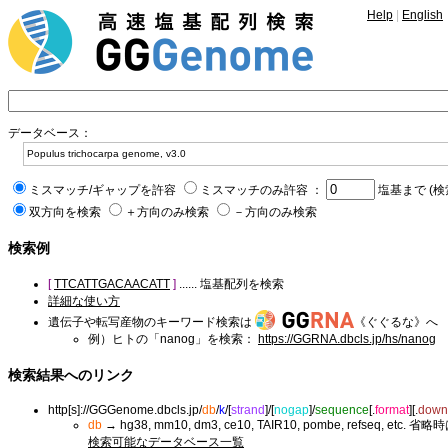
Help
|
English
データベース：
ミスマッチ/ギャップを許容
ミスマッチのみ許容 ：
塩基まで (検
双方向を検索
＋方向のみ検索
－方向のみ検索
検索例
[
TTCATTGACAACATT
]
...... 塩基配列を検索
詳細な使い方
遺伝子や転写産物のキーワード検索は
《ぐぐるな》へ
例）ヒトの「nanog」を検索：
https://GGRNA.dbcls.jp/hs/nanog
検索結果へのリンク
http[s]://GGGenome.dbcls.jp/
db
/
k
/
[
strand
]/
[
nogap
]/
sequence
[.
format
]
[.
down
db
→ hg38, mm10, dm3, ce10, TAIR10, pombe, refseq, etc. 省略
検索可能なデータベース一覧