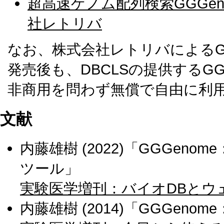
超高速ゲノム配列検索GGGen
社レトリバ
なお、株式会社レトリバによるGG
発売後も、DBCLSの提供するGG
非商用を問わず無償で自由に利
文献
内藤雄樹 (2022)「GGGe
ツール」
実験医学増刊：バイオDBとウ
内藤雄樹 (2014)「GGGen