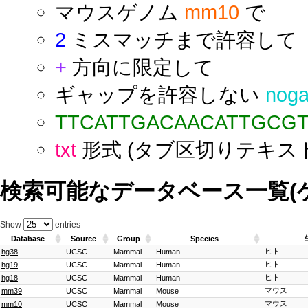
マウスゲノム
mm10
で
2
ミスマッチまで許容して
+
方向に限定して
ギャップを許容しない
nog
TTCATTGACAACATTGCG
txt
形式 (タブ区切りテキス
検索可能なデータベース一覧(
Show
entries
Database
Source
Group
Species
ヒト
hg38
UCSC
Mammal
Human
ヒト
hg19
UCSC
Mammal
Human
ヒト
hg18
UCSC
Mammal
Human
マウス
mm39
UCSC
Mammal
Mouse
マウス
mm10
UCSC
Mammal
Mouse