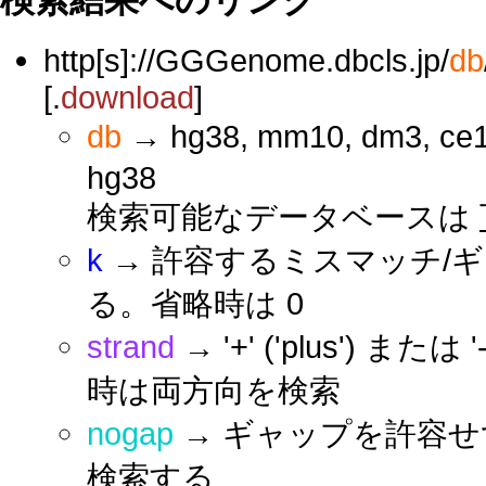
http[s]://GGGenome.dbcls.jp/
db
[.
download
]
db
→ hg38, mm10, dm3, ce1
hg38
検索可能なデータベースは
k
→ 許容するミスマッチ/
る。省略時は 0
strand
→ '+' ('plus') ま
時は両方向を検索
nogap
→ ギャップを許容
検索する