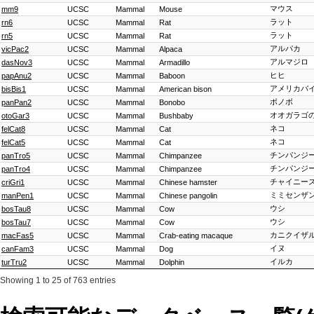
マウス
mm9
UCSC
Mammal
Mouse
ラット
rn6
UCSC
Mammal
Rat
ラット
rn5
UCSC
Mammal
Rat
アルパカ
vicPac2
UCSC
Mammal
Alpaca
アルマジロ
dasNov3
UCSC
Mammal
Armadillo
ヒヒ
papAnu2
UCSC
Mammal
Baboon
アメリカバ
bisBis1
UCSC
Mammal
American bison
ボノボ
panPan2
UCSC
Mammal
Bonobo
オオガラゴ
otoGar3
UCSC
Mammal
Bushbaby
ネコ
felCat8
UCSC
Mammal
Cat
ネコ
felCat5
UCSC
Mammal
Cat
チンパンジ
panTro5
UCSC
Mammal
Chimpanzee
チンパンジ
panTro4
UCSC
Mammal
Chimpanzee
チャイニー
criGri1
UCSC
Mammal
Chinese hamster
ミミセンザ
manPen1
UCSC
Mammal
Chinese pangolin
ウシ
bosTau8
UCSC
Mammal
Cow
ウシ
bosTau7
UCSC
Mammal
Cow
カニクイザ
macFas5
UCSC
Mammal
Crab-eating macaque
イヌ
canFam3
UCSC
Mammal
Dog
イルカ
turTru2
UCSC
Mammal
Dolphin
Showing 1 to 25 of 763 entries