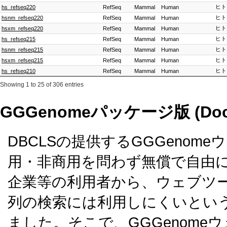
ヒト
hs_refseq220
RefSeq
Mammal
Human
ヒト
hsnm_refseq220
RefSeq
Mammal
Human
ヒト
hsxm_refseq220
RefSeq
Mammal
Human
ヒト
hs_refseq215
RefSeq
Mammal
Human
ヒト
hsnm_refseq215
RefSeq
Mammal
Human
ヒト
hsxm_refseq215
RefSeq
Mammal
Human
ヒト
hs_refseq210
RefSeq
Mammal
Human
Showing 1 to 25 of 306 entries
GGGenomeパッケージ版 (Do
DBCLSの提供するGGGenome
用・非商用を問わず無償で自由
企業等の利用者から、ウェブツ
列の検索には利用しにくいとい
ました。そこで、GGGenome