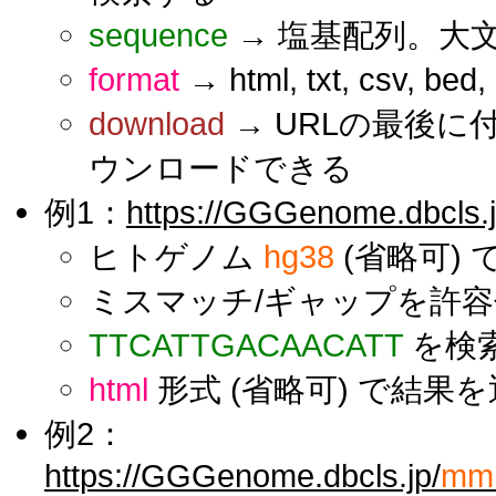
sequence
→ 塩基配列。大
format
→ html, txt, csv, be
download
→ URLの最後
ウンロードできる
例1：
https://GGGenome.dbcls.j
ヒトゲノム
hg38
(省略可) 
ミスマッチ/ギャップを許容せ
TTCATTGACAACATT
を検
html
形式 (省略可) で結果
例2：
https://GGGenome.dbcls.jp/
mm