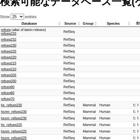
検索可能なデータベース一覧(
Show
entries
生
Database
Source
Group
Species
refseq
(alias of latest release)
RefSeq
refseq233
refseq232
RefSeq
refseq230
RefSeq
refseq225
RefSeq
refseq220
RefSeq
refseq215
RefSeq
refseq210
RefSeq
refseq205
RefSeq
refseq200
RefSeq
refseq90
RefSeq
refseq80
RefSeq
refseq70
RefSeq
ヒト
hs_refseq230
RefSeq
Mammal
Human
ヒト
hsnm_refseq230
RefSeq
Mammal
Human
ヒト
hsxm_refseq230
RefSeq
Mammal
Human
ヒト
hs_refseq225
RefSeq
Mammal
Human
ヒト
hsnm_refseq225
RefSeq
Mammal
Human
ヒト
hsxm_refseq225
RefSeq
Mammal
Human