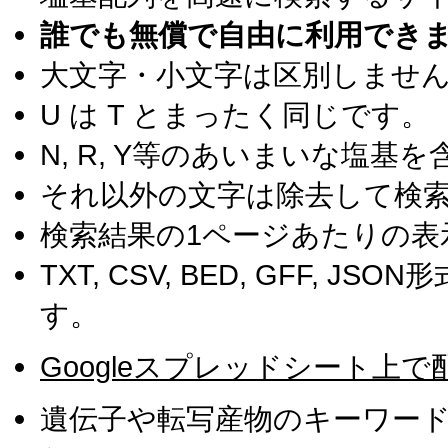
誰でも無償で自由に利用でき
大文字・小文字は区別しませ
U は T とまったく同じです。
N, R, Y等のあいまいな塩
それ以外の文字は除去して検
検索結果の1ページあたりの表
TXT, CSV, BED, GFF, 
す。
Googleスプレッドシート上で
遺伝子や転写産物のキーワー