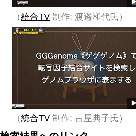
（
統合TV
制作: 渡邊和代氏）
（
統合TV
制作: 古屋典子氏）
検索結果へのリンク