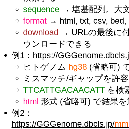
sequence
→ 塩基配列。大
format
→ html, txt, csv, be
download
→ URLの最後
ウンロードできる
例1：
https://GGGenome.dbcls.j
ヒトゲノム
hg38
(省略可) 
ミスマッチ/ギャップを許容せ
TTCATTGACAACATT
を検
html
形式 (省略可) で結果
例2：
https://GGGenome.dbcls.jp/
mm