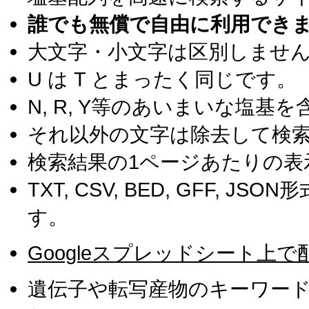
誰でも無償で自由に利用でき
大文字・小文字は区別しませ
U は T とまったく同じです。
N, R, Y等のあいまいな塩
それ以外の文字は除去して検
検索結果の1ページあたりの表
TXT, CSV, BED, GFF, 
す。
Googleスプレッドシート上で
遺伝子や転写産物のキーワー