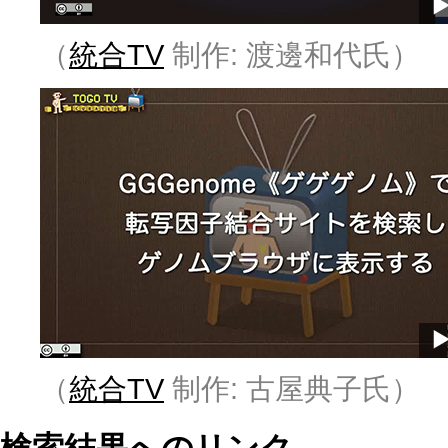
（
統合TV
制作: 渡邊和代氏）
（
統合TV
制作: 古屋典子氏）
検索結果へのリンク