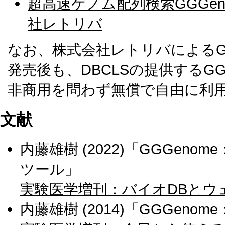
超高速ゲノム配列検索GGGen
社レトリバ
なお、株式会社レトリバによるGG
発売後も、DBCLSの提供するGG
非商用を問わず無償で自由に利
文献
内藤雄樹 (2022)「GGGe
ツール」
実験医学増刊：バイオDBとウ
内藤雄樹 (2014)「GGGen