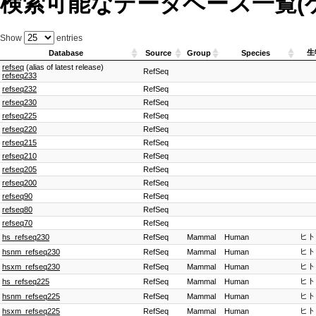
検索可能なデータベース一覧(
Show
entries
生
Database
Source
Group
Species
refseq
(alias of latest release)
RefSeq
refseq233
refseq232
RefSeq
refseq230
RefSeq
refseq225
RefSeq
refseq220
RefSeq
refseq215
RefSeq
refseq210
RefSeq
refseq205
RefSeq
refseq200
RefSeq
refseq90
RefSeq
refseq80
RefSeq
refseq70
RefSeq
ヒト
hs_refseq230
RefSeq
Mammal
Human
ヒト
hsnm_refseq230
RefSeq
Mammal
Human
ヒト
hsxm_refseq230
RefSeq
Mammal
Human
ヒト
hs_refseq225
RefSeq
Mammal
Human
ヒト
hsnm_refseq225
RefSeq
Mammal
Human
ヒト
hsxm_refseq225
RefSeq
Mammal
Human