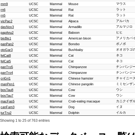
マウス
mm9
UCSC
Mammal
Mouse
ラット
rn6
UCSC
Mammal
Rat
ラット
rn5
UCSC
Mammal
Rat
アルパカ
vicPac2
UCSC
Mammal
Alpaca
アルマジロ
dasNov3
UCSC
Mammal
Armadillo
ヒヒ
papAnu2
UCSC
Mammal
Baboon
アメリカバ
bisBis1
UCSC
Mammal
American bison
ボノボ
panPan2
UCSC
Mammal
Bonobo
オオガラゴ
otoGar3
UCSC
Mammal
Bushbaby
ネコ
felCat8
UCSC
Mammal
Cat
ネコ
felCat5
UCSC
Mammal
Cat
チンパンジ
panTro5
UCSC
Mammal
Chimpanzee
チンパンジ
panTro4
UCSC
Mammal
Chimpanzee
チャイニー
criGri1
UCSC
Mammal
Chinese hamster
ミミセンザ
manPen1
UCSC
Mammal
Chinese pangolin
ウシ
bosTau8
UCSC
Mammal
Cow
ウシ
bosTau7
UCSC
Mammal
Cow
カニクイザ
macFas5
UCSC
Mammal
Crab-eating macaque
イヌ
canFam3
UCSC
Mammal
Dog
イルカ
turTru2
UCSC
Mammal
Dolphin
Showing 1 to 25 of 763 entries