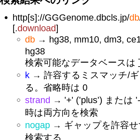
http[s]://GGGenome.dbcls.jp/
db
[.
download
]
db
→ hg38, mm10, dm3, ce1
hg38
検索可能なデータベースは
k
→ 許容するミスマッチ/
る。省略時は 0
strand
→ '+' ('plus') ま
時は両方向を検索
nogap
→ ギャップを許容
検索する