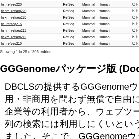
ヒト
hs_refseq220
RefSeq
Mammal
Human
ヒト
hsnm_refseq220
RefSeq
Mammal
Human
ヒト
hsxm_refseq220
RefSeq
Mammal
Human
ヒト
hs_refseq215
RefSeq
Mammal
Human
ヒト
hsnm_refseq215
RefSeq
Mammal
Human
ヒト
hsxm_refseq215
RefSeq
Mammal
Human
ヒト
hs_refseq210
RefSeq
Mammal
Human
Showing 1 to 25 of 306 entries
GGGenomeパッケージ版 (Do
DBCLSの提供するGGGenome
用・非商用を問わず無償で自由
企業等の利用者から、ウェブツ
列の検索には利用しにくいとい
ました。そこで、GGGenome