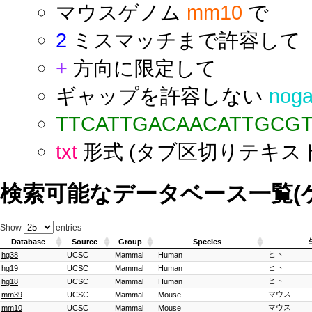
マウスゲノム
mm10
で
2
ミスマッチまで許容して
+
方向に限定して
ギャップを許容しない
nog
TTCATTGACAACATTGCG
txt
形式 (タブ区切りテキス
検索可能なデータベース一覧(
Show
entries
Database
Source
Group
Species
ヒト
hg38
UCSC
Mammal
Human
ヒト
hg19
UCSC
Mammal
Human
ヒト
hg18
UCSC
Mammal
Human
マウス
mm39
UCSC
Mammal
Mouse
マウス
mm10
UCSC
Mammal
Mouse